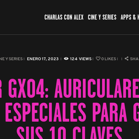
CHARLAS CON ALEX
CHARLAS CON ALEX
CINE Y SERIES
APPS & 
CINE Y SERIES
APPS & HERRAMIENTAS
CIBERSEGURIDAD
NE Y SERIES
ENERO 17, 2023
124
VIEWS
0
LIKES
SHA
EL MUNDO
R GX04: AURICULAR
 ESPECIALES PARA
SUS 10 CLAVES