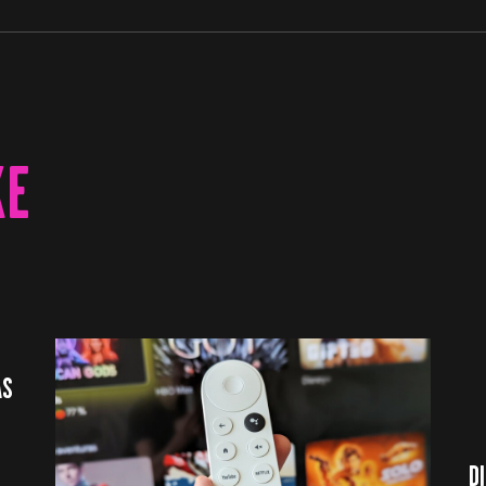
KE
ÁS
D