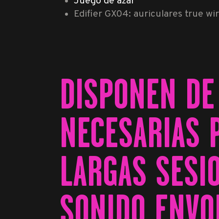
Juego de azar
Edifier GX04: auriculares true wi
DISPONEN DE
NECESARIAS P
LARGAS SESI
SONIDO ENVO