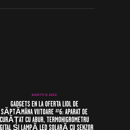
AGOSTO 13, 2022
GADGETS EN LA OFERTA LIDL DE
SĂPTĂMÂNA VIITOARE #6: APARAT DE
CURĂȚAT CU ABUR, TERMOHIGROMETRU
IGITAL ȘI LAMPĂ LED SOLARĂ CU SENZOR